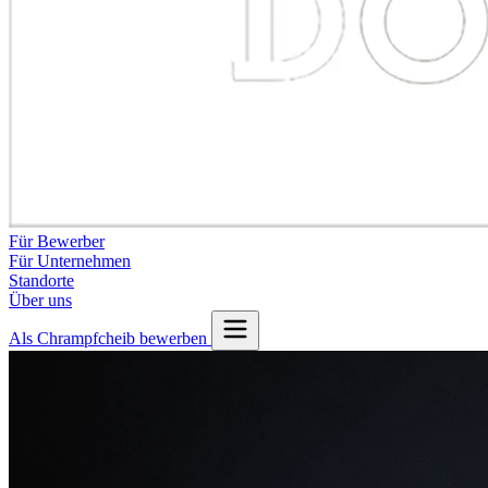
Für Bewerber
Für Unternehmen
Standorte
Über uns
Als Chrampfcheib bewerben