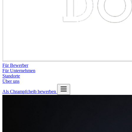
Für Bewerber
Für Unternehmen
Standorte
Über uns
Als Chrampfcheib bewerben