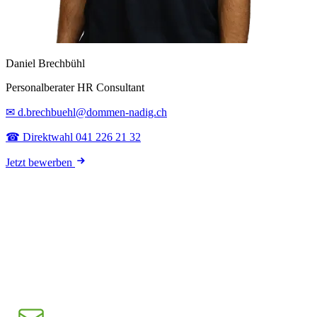
Daniel Brechbühl
Personalberater HR Consultant
✉ d.brechbuehl@dommen-nadig.ch
☎ Direktwahl 041 226 21 32
Jetzt bewerben
E-Mail