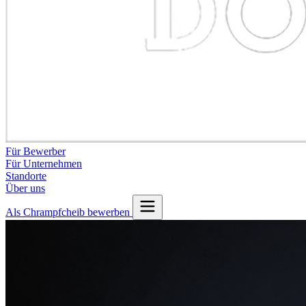
Für Bewerber
Für Unternehmen
Standorte
Über uns
Als Chrampfcheib bewerben