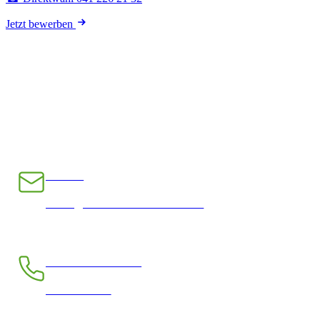
Jetzt bewerben
E-Mail
INFO@CHRAMPFCHEIBE.CH
Telefon kostenlos
0800 390 390