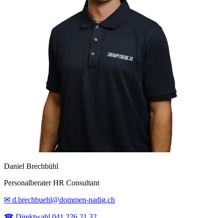
Daniel Brechbühl
Personalberater HR Consultant
✉ d.brechbuehl@dommen-nadig.ch
☎ Direktwahl 041 226 21 32