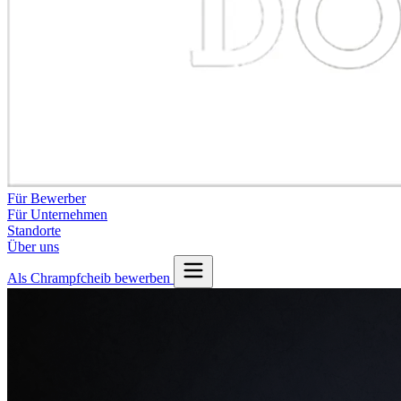
Für Bewerber
Für Unternehmen
Standorte
Über uns
Als Chrampfcheib bewerben