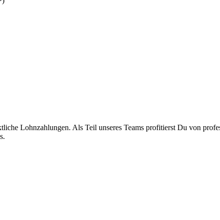
P)
liche Lohnzahlungen. Als Teil unseres Teams profitierst Du von profes
s.