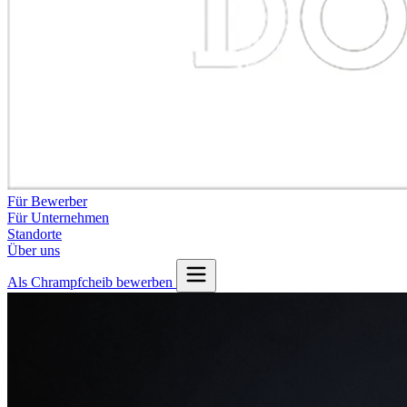
Für Bewerber
Für Unternehmen
Standorte
Über uns
Als Chrampfcheib bewerben