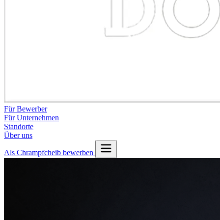
Für Bewerber
Für Unternehmen
Standorte
Über uns
Als Chrampfcheib bewerben