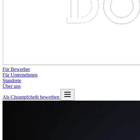
Für Bewerber
Für Unternehmen
Standorte
Über uns
Als Chrampfcheib bewerben