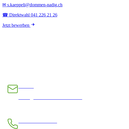
✉ s.kaeppeli@dommen-nadig.ch
☎ Direktwahl 041 226 21 26
Jetzt bewerben
E-Mail
INFO@CHRAMPFCHEIBE.CH
Telefon kostenlos