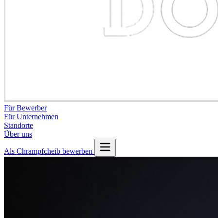
Für Bewerber
Für Unternehmen
Standorte
Über uns
Als Chrampfcheib bewerben