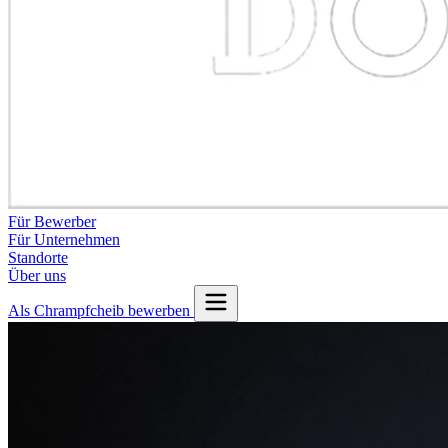
Für Bewerber
Für Unternehmen
Standorte
Über uns
Als Chrampfcheib bewerben