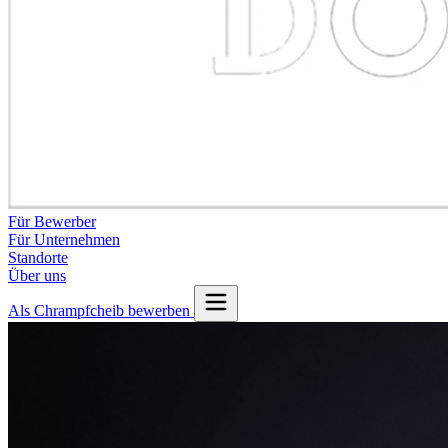
Für Bewerber
Für Unternehmen
Standorte
Über uns
Als Chrampfcheib bewerben