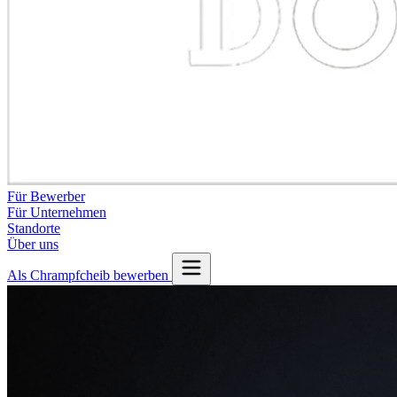
Für Bewerber
Für Unternehmen
Standorte
Über uns
Als Chrampfcheib bewerben