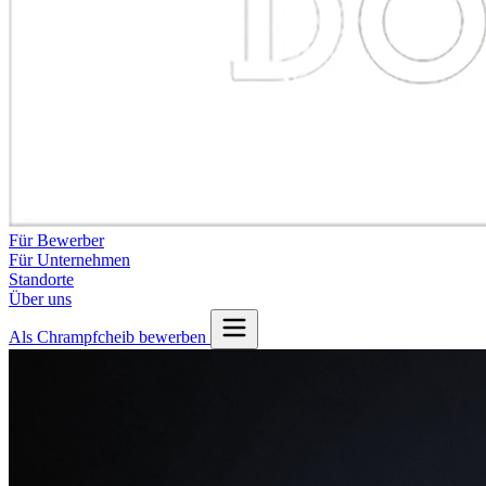
Für Bewerber
Für Unternehmen
Standorte
Über uns
Als Chrampfcheib bewerben