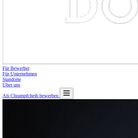
Für Bewerber
Für Unternehmen
Standorte
Über uns
Als Chrampfcheib bewerben