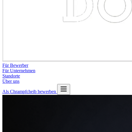
Für Bewerber
Für Unternehmen
Standorte
Über uns
Als Chrampfcheib bewerben