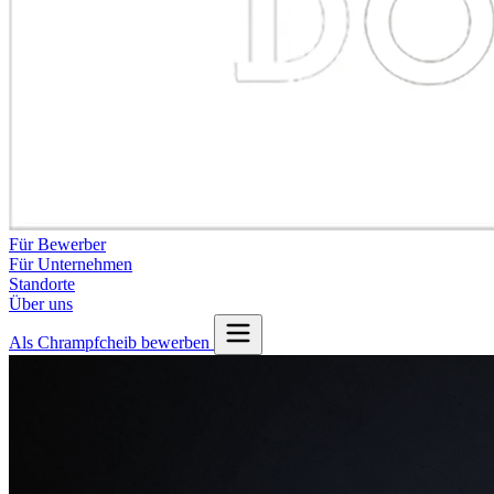
Für Bewerber
Für Unternehmen
Standorte
Über uns
Als Chrampfcheib bewerben