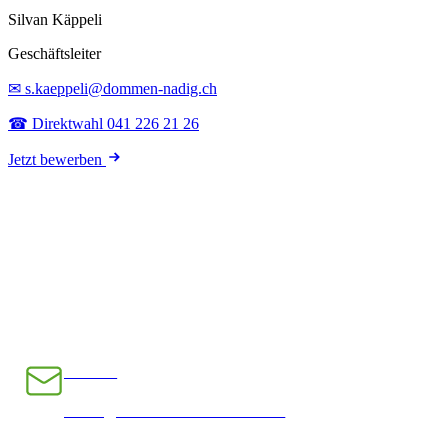
Silvan Käppeli
Geschäftsleiter
✉ s.kaeppeli@dommen-nadig.ch
☎ Direktwahl 041 226 21 26
Jetzt bewerben
E-Mail
INFO@CHRAMPFCHEIBE.CH