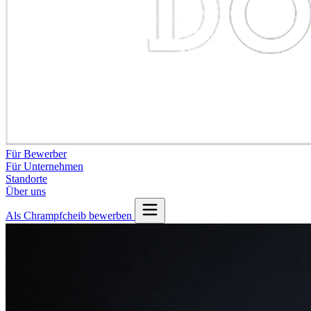
Für Bewerber
Für Unternehmen
Standorte
Über uns
Als Chrampfcheib bewerben