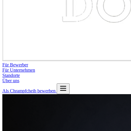
Für Bewerber
Für Unternehmen
Standorte
Über uns
Als Chrampfcheib bewerben