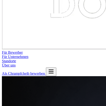
Für Bewerber
Für Unternehmen
Standorte
Über uns
Als Chrampfcheib bewerben