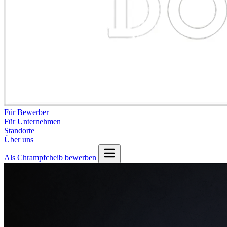
Für Bewerber
Für Unternehmen
Standorte
Über uns
Als Chrampfcheib bewerben