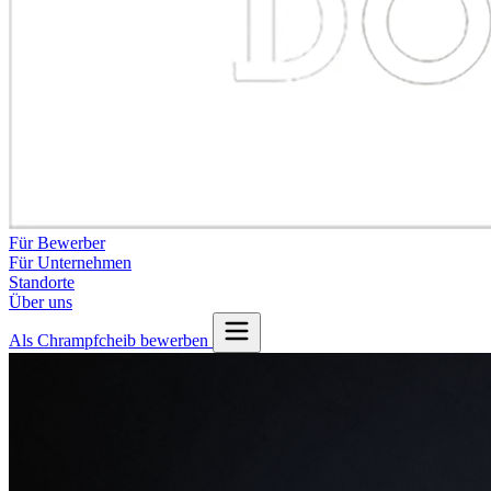
Für Bewerber
Für Unternehmen
Standorte
Über uns
Als Chrampfcheib bewerben