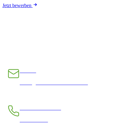
Jetzt bewerben
E-Mail
INFO@CHRAMPFCHEIBE.CH
Telefon kostenlos
0800 390 390