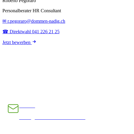
Roberto Pegoraro
Personalberater HR Consultant
✉ r.pegoraro@dommen-nadig.ch
☎ Direktwahl 041 226 21 25
Jetzt bewerben
E-Mail
INFO@CHRAMPFCHEIBE.CH