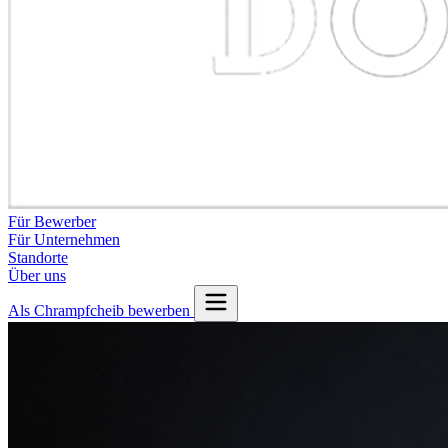
Für Bewerber
Für Unternehmen
Standorte
Über uns
Als Chrampfcheib bewerben