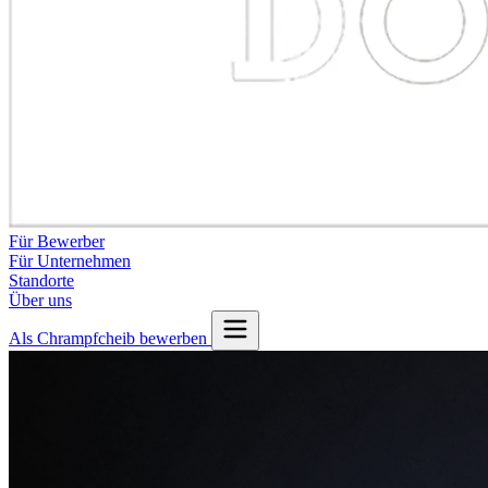
Für Bewerber
Für Unternehmen
Standorte
Über uns
Als Chrampfcheib bewerben