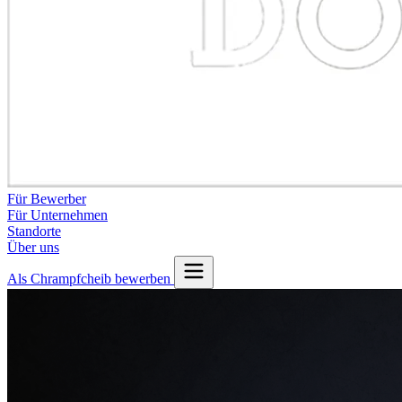
Für Bewerber
Für Unternehmen
Standorte
Über uns
Als Chrampfcheib bewerben