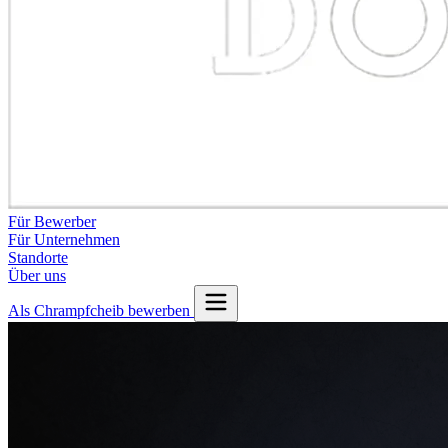
Für Bewerber
Für Unternehmen
Standorte
Über uns
Als Chrampfcheib bewerben