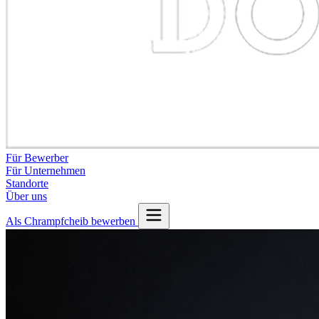
Für Bewerber
Für Unternehmen
Standorte
Über uns
Als Chrampfcheib bewerben