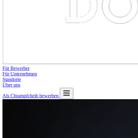
Für Bewerber
Für Unternehmen
Standorte
Über uns
Als Chrampfcheib bewerben