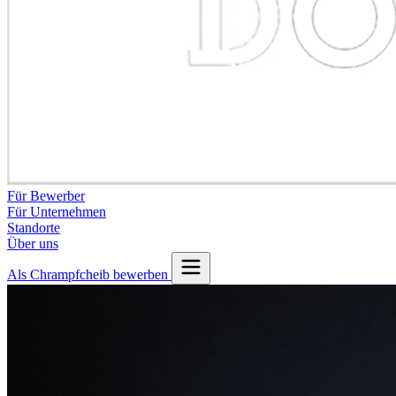
Für Bewerber
Für Unternehmen
Standorte
Über uns
Als Chrampfcheib bewerben