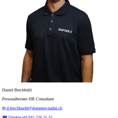
Daniel Brechbühl
Personalberater HR Consultant
✉ d.brechbuehl@dommen-nadig.ch
☎ Direktwahl 041 226 21 32