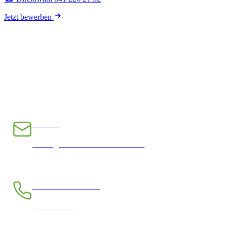
Jetzt bewerben
E-Mail
INFO@CHRAMPFCHEIBE.CH
Telefon kostenlos
0800 390 390