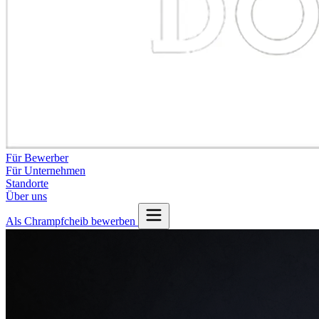
Für Bewerber
Für Unternehmen
Standorte
Über uns
Als Chrampfcheib bewerben