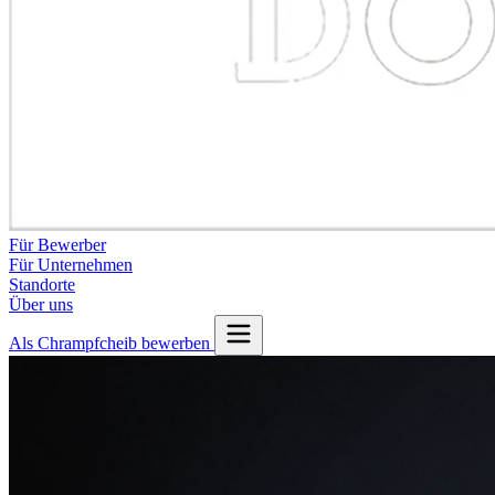
Für Bewerber
Für Unternehmen
Standorte
Über uns
Als Chrampfcheib bewerben