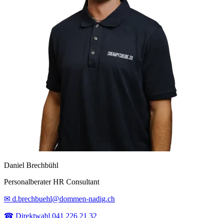
Daniel Brechbühl
Personalberater HR Consultant
✉ d.brechbuehl@dommen-nadig.ch
☎ Direktwahl 041 226 21 32