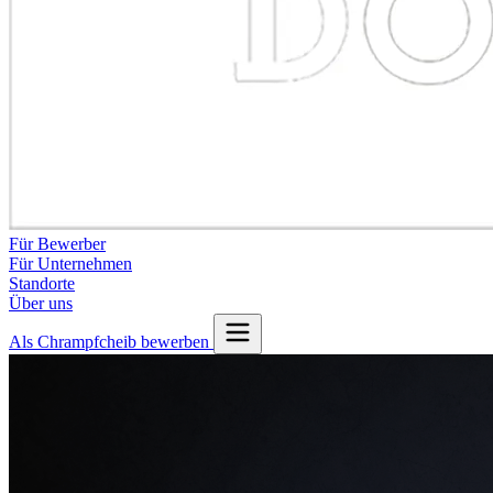
Für Bewerber
Für Unternehmen
Standorte
Über uns
Als Chrampfcheib bewerben