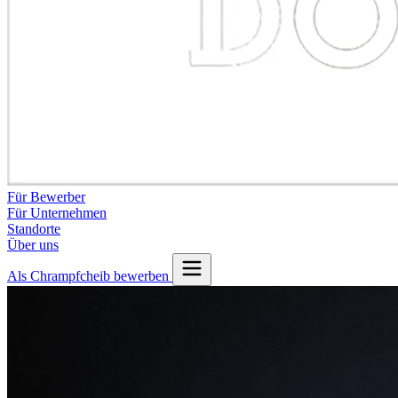
Für Bewerber
Für Unternehmen
Standorte
Über uns
Als Chrampfcheib bewerben