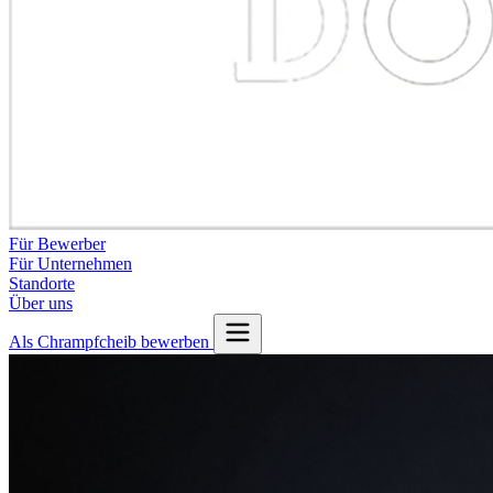
Für Bewerber
Für Unternehmen
Standorte
Über uns
Als Chrampfcheib bewerben