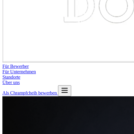
Für Bewerber
Für Unternehmen
Standorte
Über uns
Als Chrampfcheib bewerben