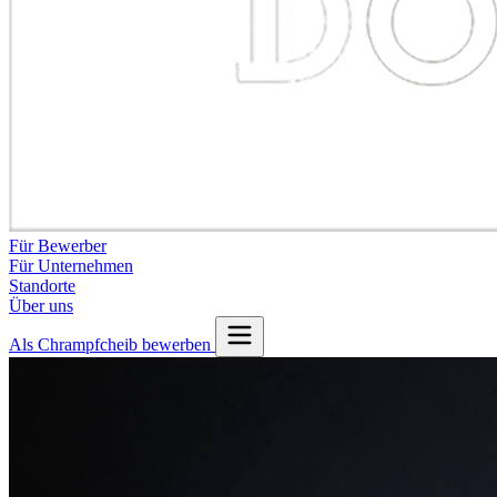
Für Bewerber
Für Unternehmen
Standorte
Über uns
Als Chrampfcheib bewerben