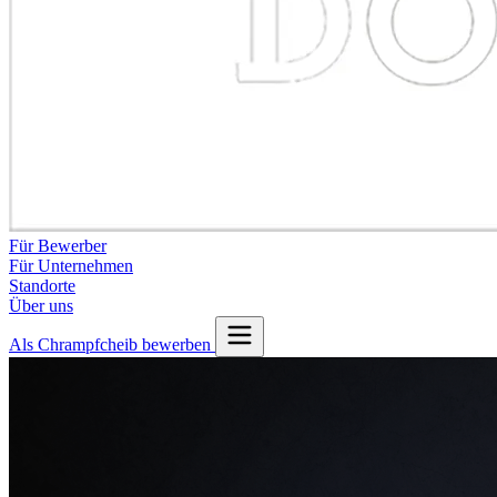
Für Bewerber
Für Unternehmen
Standorte
Über uns
Als Chrampfcheib bewerben