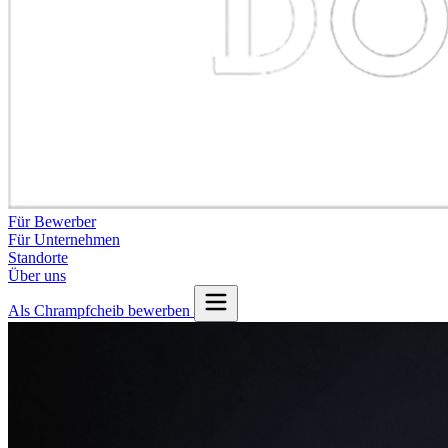
Für Bewerber
Für Unternehmen
Standorte
Über uns
Als Chrampfcheib bewerben