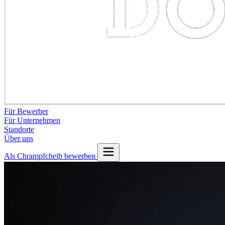
Für Bewerber
Für Unternehmen
Standorte
Über uns
Als Chrampfcheib bewerben