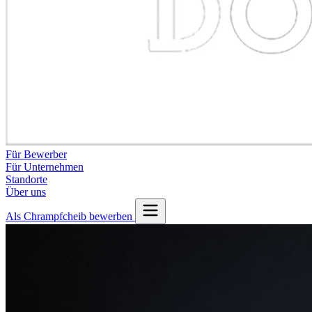
Für Bewerber
Für Unternehmen
Standorte
Über uns
Als Chrampfcheib bewerben