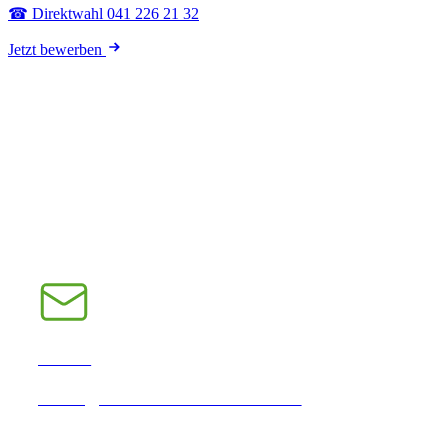
☎ Direktwahl 041 226 21 32
Jetzt bewerben
E-Mail
INFO@CHRAMPFCHEIBE.CH