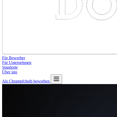
Für Bewerber
Für Unternehmen
Standorte
Über uns
Als Chrampfcheib bewerben