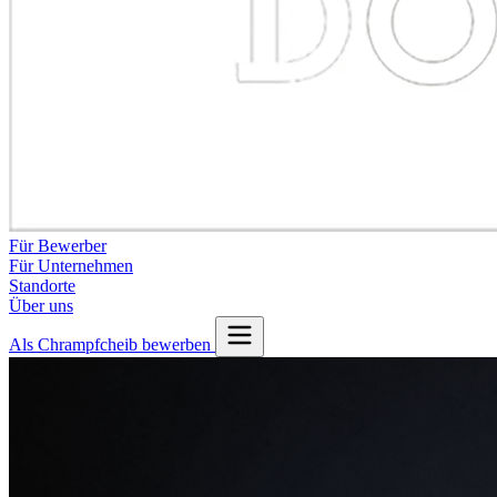
Für Bewerber
Für Unternehmen
Standorte
Über uns
Als Chrampfcheib bewerben