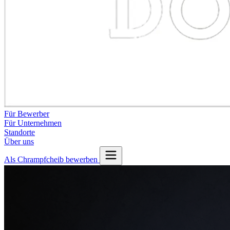
Für Bewerber
Für Unternehmen
Standorte
Über uns
Als Chrampfcheib bewerben