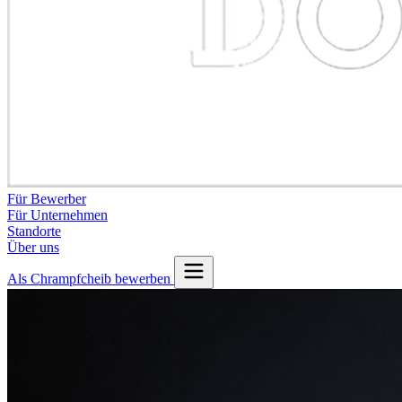
Für Bewerber
Für Unternehmen
Standorte
Über uns
Als Chrampfcheib bewerben