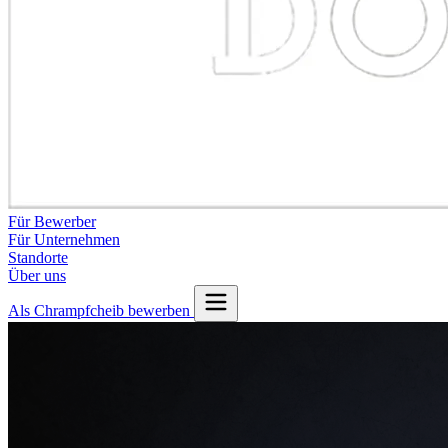
Für Bewerber
Für Unternehmen
Standorte
Über uns
Als Chrampfcheib bewerben