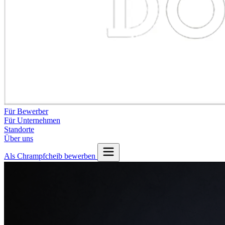
Für Bewerber
Für Unternehmen
Standorte
Über uns
Als Chrampfcheib bewerben