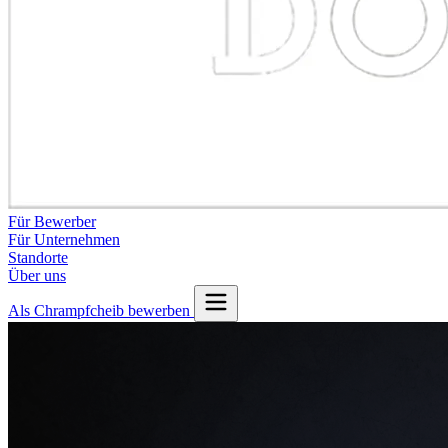
Für Bewerber
Für Unternehmen
Standorte
Über uns
Als Chrampfcheib bewerben