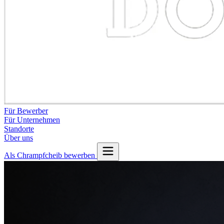
Für Bewerber
Für Unternehmen
Standorte
Über uns
Als Chrampfcheib bewerben