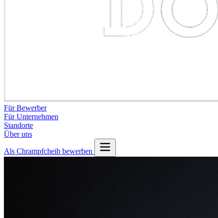
Für Bewerber
Für Unternehmen
Standorte
Über uns
Als Chrampfcheib bewerben