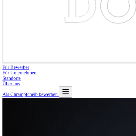
Für Bewerber
Für Unternehmen
Standorte
Über uns
Als Chrampfcheib bewerben