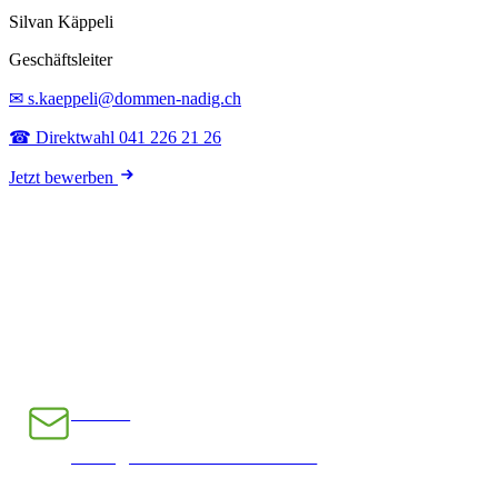
Silvan Käppeli
Geschäftsleiter
✉ s.kaeppeli@dommen-nadig.ch
☎ Direktwahl 041 226 21 26
Jetzt bewerben
E-Mail
INFO@CHRAMPFCHEIBE.CH