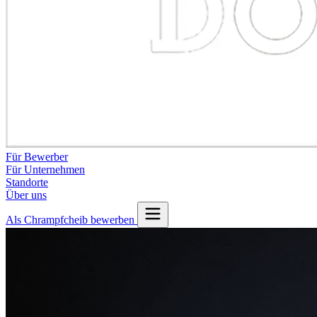
Für Bewerber
Für Unternehmen
Standorte
Über uns
Als Chrampfcheib bewerben