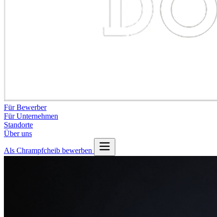
Für Bewerber
Für Unternehmen
Standorte
Über uns
Als Chrampfcheib bewerben